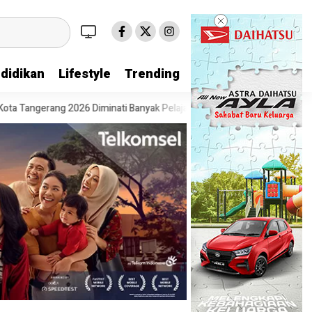
didikan
Lifestyle
Trending
ngerang 2026 Diminati Banyak Pelajar
Pesta Diskon Kemerdekaan Dim