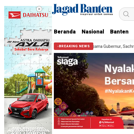
Beranda
Nasional
Banten
13.990 Anak
Cek Kesehatan Gratis Bersama Gubernur, Sachrudin Aj
BREAKING NEWS
HEADLINE
Tagana Kota Tangerang Berik
2 tahun ago yang lalu