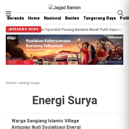
Beranda
Home
Nasional
Banten
Tangerang Raya
Polit
rsen
Warga Kelurahan Cipondoh Pasang Bendera Merah Putih Sepanjang 81
BREAKING NEWS
Home
»
energi surya
Energi Surya
Warga Sangiang Islamic Village
Antusias Ikuti Sosialisasi Energi