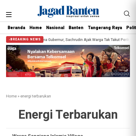
Beranda
Home
Nasional
Banten
Tangerang Raya
Polit
Kesehatan Gratis Bersama Gubernur, Sachrudin Ajak Warga Tak Takut Periksa K
BREAKING NEWS
Home
»
energi terbarukan
Energi Terbarukan