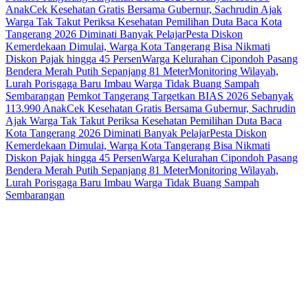
Anak
Cek Kesehatan Gratis Bersama Gubernur, Sachrudin Ajak
Warga Tak Takut Periksa Kesehatan
Pemilihan Duta Baca Kota
Tangerang 2026 Diminati Banyak Pelajar
Pesta Diskon
Kemerdekaan Dimulai, Warga Kota Tangerang Bisa Nikmati
Diskon Pajak hingga 45 Persen
Warga Kelurahan Cipondoh Pasang
Bendera Merah Putih Sepanjang 81 Meter
Monitoring Wilayah,
Lurah Porisgaga Baru Imbau Warga Tidak Buang Sampah
Sembarangan
Pemkot Tangerang Targetkan BIAS 2026 Sebanyak
113.990 Anak
Cek Kesehatan Gratis Bersama Gubernur, Sachrudin
Ajak Warga Tak Takut Periksa Kesehatan
Pemilihan Duta Baca
Kota Tangerang 2026 Diminati Banyak Pelajar
Pesta Diskon
Kemerdekaan Dimulai, Warga Kota Tangerang Bisa Nikmati
Diskon Pajak hingga 45 Persen
Warga Kelurahan Cipondoh Pasang
Bendera Merah Putih Sepanjang 81 Meter
Monitoring Wilayah,
Lurah Porisgaga Baru Imbau Warga Tidak Buang Sampah
Sembarangan