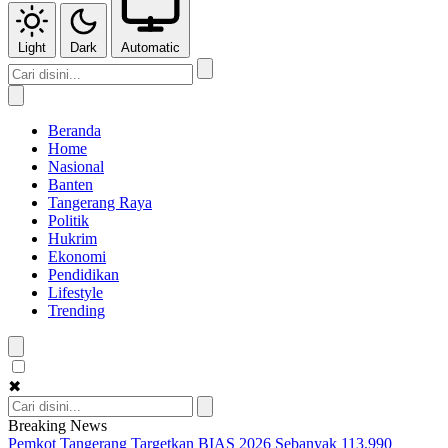
Light
Dark
Automatic
Beranda
Home
Nasional
Banten
Tangerang Raya
Politik
Hukrim
Ekonomi
Pendidikan
Lifestyle
Trending
✖
Breaking News
Pemkot Tangerang Targetkan BIAS 2026 Sebanyak 113.990