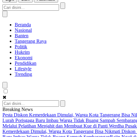
Beranda
Nasional
Banten
Tangerang Raya
Politik
Hukrim
Ekonomi
Pendidikan
Lifestyle
Trending
✖
Breaking News
Pesta Diskon Kemerdekaan Dimulai, Warga Kota Tangerang Bisa Nik
Lurah Porisgaga Baru Imbau Warga Tidak Buang Sampah Sembaran
Melalui Pelatihan Menjahit dan Membuat Kue di Panti Werdha Pusak
Kemerdekaan Dimulai, Warga Kota Tangerang Bisa Nikmati Diskon 
Baru Imbau Warga Tidak Buang Sampah Sembarangan
Rajin Ngaji 