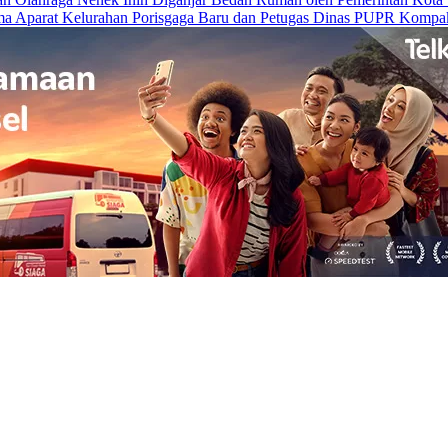
a Aparat Kelurahan Porisgaga Baru dan Petugas Dinas PUPR Kompak 