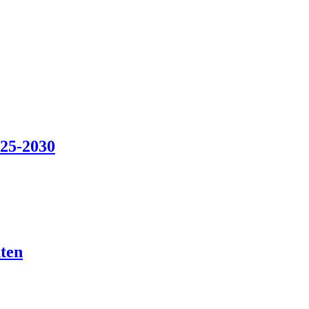
025-2030
ten