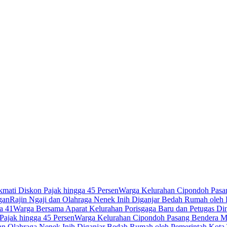
mati Diskon Pajak hingga 45 Persen
Warga Kelurahan Cipondoh Pasan
gan
Rajin Ngaji dan Olahraga Nenek Inih Diganjar Bedah Rumah oleh
a 41
Warga Bersama Aparat Kelurahan Porisgaga Baru dan Petugas D
Pajak hingga 45 Persen
Warga Kelurahan Cipondoh Pasang Bendera Me
dan Olahraga Nenek Inih Diganjar Bedah Rumah oleh Pemerintah Kota