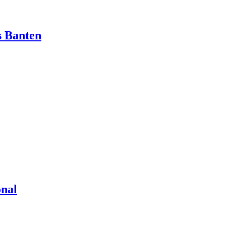
s Banten
onal