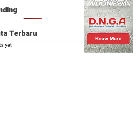
nding
ita Terbaru
s yet.