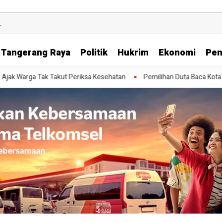
Tangerang Raya
Politik
Hukrim
Ekonomi
Pen
Warga Tak Takut Periksa Kesehatan
Pemilihan Duta Baca Kota Tanger
N dan Anggota Komisi IX DPR RI Muhammad
m Bangga Kencana