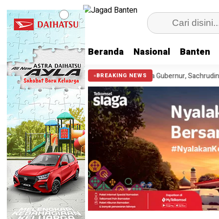
Beranda
Nasional
Banten
990 Anak
Cek Kesehatan Gratis Bersama Gubernur, Sachrudin Ajak 
BREAKING NEWS
HEADLINE
Tekan Angka Stunting, BKKB
Rizal Sosialisasikan Progra