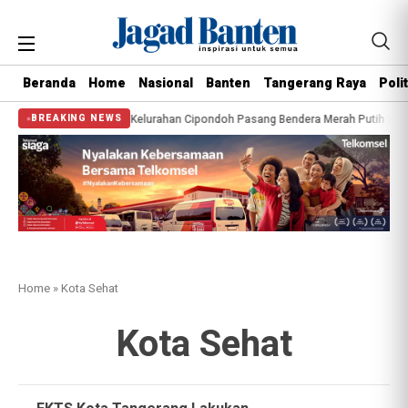
Beranda
Home
Nasional
Banten
Tangerang Raya
Polit
ga 45 Persen
Warga Kelurahan Cipondoh Pasang Bendera Merah Putih Sepan
BREAKING NEWS
Home
»
Kota Sehat
Kota Sehat