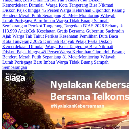
Kemerdekaan Dimulai, Warga Kota Tangerang Bisa Nikmati
Diskon Pajak hingga 45 Persen
Warga Kelurahan Cipondoh Pasang
Bendera Merah Putih Sepanjang 81 Meter
Monitoring Wilayah,
Lurah Porisgaga Baru Imbau Warga Tidak Buang Sampah
Sembarangan
Pemkot Tangerang Targetkan BIAS 2026 Sebanyak
113.990 Anak
Cek Kesehatan Gratis Bersama Gubernur, Sachrudin
Ajak Warga Tak Takut Periksa Kesehatan
Pemilihan Duta Baca
Kota Tangerang 2026 Diminati Banyak Pelajar
Pesta Diskon
Kemerdekaan Dimulai, Warga Kota Tangerang Bisa Nikmati
Diskon Pajak hingga 45 Persen
Warga Kelurahan Cipondoh Pasang
Bendera Merah Putih Sepanjang 81 Meter
Monitoring Wilayah,
Lurah Porisgaga Baru Imbau Warga Tidak Buang Sampah
Sembarangan