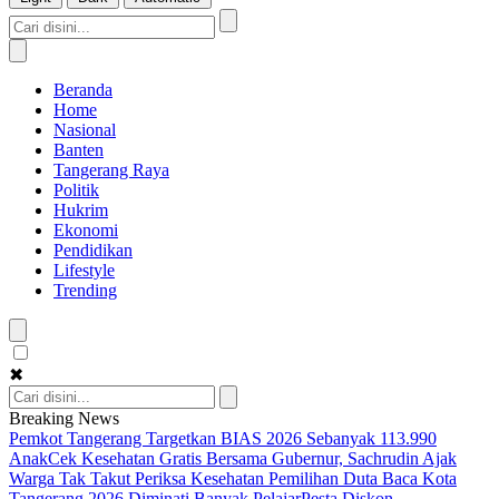
Beranda
Home
Nasional
Banten
Tangerang Raya
Politik
Hukrim
Ekonomi
Pendidikan
Lifestyle
Trending
✖
Breaking News
Pemkot Tangerang Targetkan BIAS 2026 Sebanyak 113.990
Anak
Cek Kesehatan Gratis Bersama Gubernur, Sachrudin Ajak
Warga Tak Takut Periksa Kesehatan
Pemilihan Duta Baca Kota
Tangerang 2026 Diminati Banyak Pelajar
Pesta Diskon