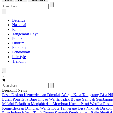
Beranda
Nasional
Banten
Tangerang Raya
Politik
Hukrim
Ekonomi
Pendidikan
Lifestyle
Trending
✖
Breaking News
Pesta Diskon Kemerdekaan Dimulai, Warga Kota Tangerang Bisa Nik
Lurah Porisgaga Baru Imbau Warga Tidak Buang Sampah Sembaran
Melalui Pelatihan Menjahit dan Membuat Kue di Panti Werdha Pusak
Kemerdekaan Dimulai, Warga Kota Tangerang Bisa Nikmati Diskon 
Baru Imbau Warga Tidak Buang Sampah Sembarangan
Rajin Ngaji 