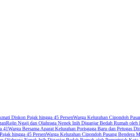
mati Diskon Pajak hingga 45 Persen
Warga Kelurahan Cipondoh Pasan
gan
Rajin Ngaji dan Olahraga Nenek Inih Diganjar Bedah Rumah oleh
a 41
Warga Bersama Aparat Kelurahan Porisgaga Baru dan Petugas D
Pajak hingga 45 Persen
Warga Kelurahan Cipondoh Pasang Bendera Me
dan Olahraga Nenek Inih Diganjar Bedah Rumah oleh Pemerintah Kota