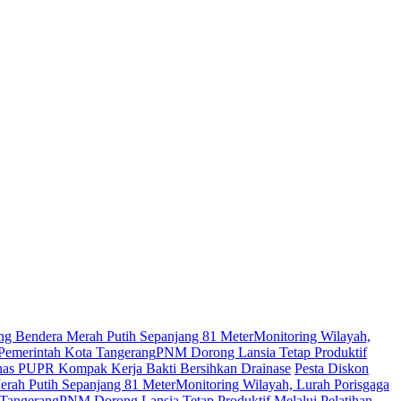
g Bendera Merah Putih Sepanjang 81 Meter
Monitoring Wilayah,
 Pemerintah Kota Tangerang
PNM Dorong Lansia Tetap Produktif
inas PUPR Kompak Kerja Bakti Bersihkan Drainase
Pesta Diskon
rah Putih Sepanjang 81 Meter
Monitoring Wilayah, Lurah Porisgaga
 Tangerang
PNM Dorong Lansia Tetap Produktif Melalui Pelatihan