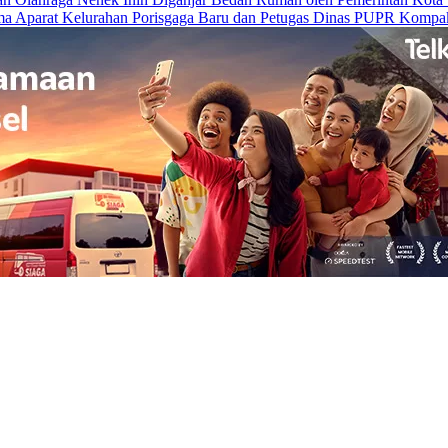
a Aparat Kelurahan Porisgaga Baru dan Petugas Dinas PUPR Kompak 