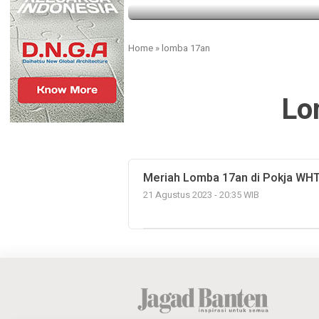
Home
»
lomba 17an
Lo
Meriah Lomba 17an di Pokja WH
21 Agustus 2023 - 20:35 WIB