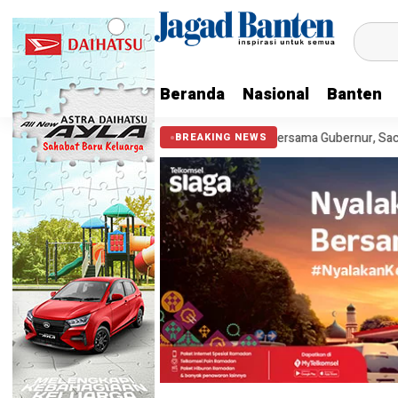
Beranda
Nasional
Banten
 113.990 Anak
Cek Kesehatan Gratis Bersama Gubernur, Sachrudin 
BREAKING NEWS
HEADLINE
Meriah Lomba 17an di Pokja
3 tahun ago yang lalu