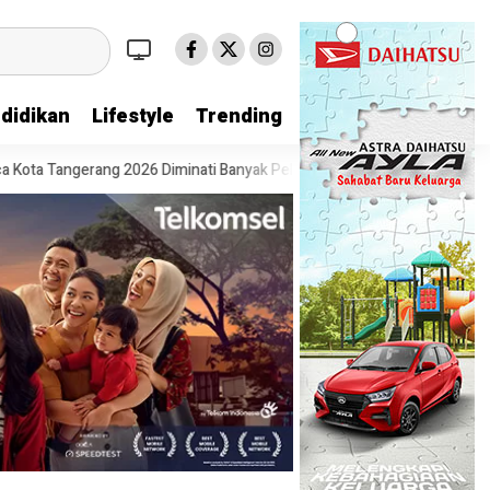
didikan
Lifestyle
Trending
Tangerang 2026 Diminati Banyak Pelajar
Pesta Diskon Kemerdekaan D