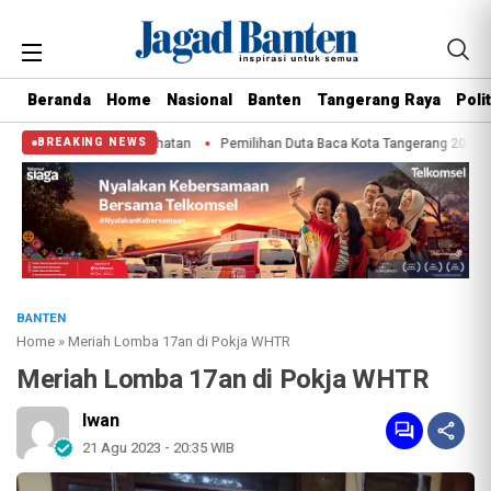
Beranda
Home
Nasional
Banten
Tangerang Raya
Polit
eriksa Kesehatan
Pemilihan Duta Baca Kota Tangerang 2026 Diminati Banyak
BREAKING NEWS
BANTEN
Home
»
Meriah Lomba 17an di Pokja WHTR
Meriah Lomba 17an di Pokja WHTR
Iwan
21 Agu 2023 - 20:35 WIB