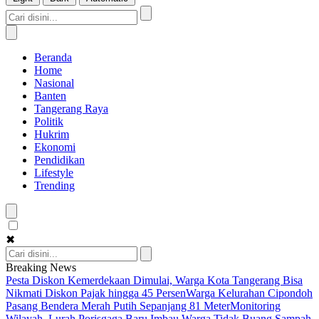
Beranda
Home
Nasional
Banten
Tangerang Raya
Politik
Hukrim
Ekonomi
Pendidikan
Lifestyle
Trending
✖
Breaking News
Pesta Diskon Kemerdekaan Dimulai, Warga Kota Tangerang Bisa
Nikmati Diskon Pajak hingga 45 Persen
Warga Kelurahan Cipondoh
Pasang Bendera Merah Putih Sepanjang 81 Meter
Monitoring
Wilayah, Lurah Porisgaga Baru Imbau Warga Tidak Buang Sampah