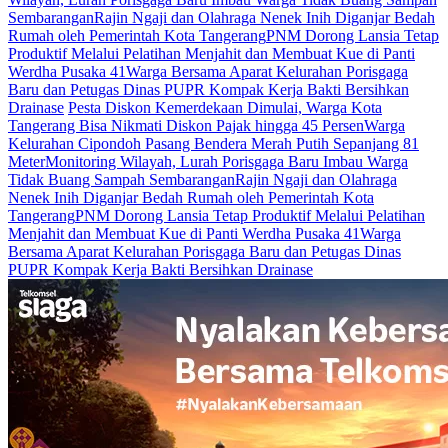
Sembarangan
Rajin Ngaji dan Olahraga Nenek Inih Diganjar Bedah
Rumah oleh Pemerintah Kota Tangerang
PNM Dorong Lansia Tetap
Produktif Melalui Pelatihan Menjahit dan Membuat Kue di Panti
Werdha Pusaka 41
Warga Bersama Aparat Kelurahan Porisgaga
Baru dan Petugas Dinas PUPR Kompak Kerja Bakti Bersihkan
Drainase
Pesta Diskon Kemerdekaan Dimulai, Warga Kota
Tangerang Bisa Nikmati Diskon Pajak hingga 45 Persen
Warga
Kelurahan Cipondoh Pasang Bendera Merah Putih Sepanjang 81
Meter
Monitoring Wilayah, Lurah Porisgaga Baru Imbau Warga
Tidak Buang Sampah Sembarangan
Rajin Ngaji dan Olahraga
Nenek Inih Diganjar Bedah Rumah oleh Pemerintah Kota
Tangerang
PNM Dorong Lansia Tetap Produktif Melalui Pelatihan
Menjahit dan Membuat Kue di Panti Werdha Pusaka 41
Warga
Bersama Aparat Kelurahan Porisgaga Baru dan Petugas Dinas
PUPR Kompak Kerja Bakti Bersihkan Drainase