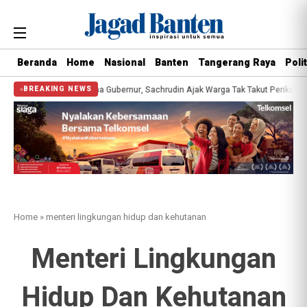
Beranda
Home
Nasional
Banten
Tangerang Raya
Polit
esehatan Gratis Bersama Gubernur, Sachrudin Ajak Warga Tak Takut Periksa Ke
BREAKING NEWS
Home
»
menteri lingkungan hidup dan kehutanan
Menteri Lingkungan
Hidup Dan Kehutanan