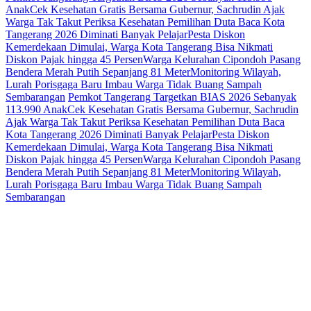
Anak
Cek Kesehatan Gratis Bersama Gubernur, Sachrudin Ajak
Warga Tak Takut Periksa Kesehatan
Pemilihan Duta Baca Kota
Tangerang 2026 Diminati Banyak Pelajar
Pesta Diskon
Kemerdekaan Dimulai, Warga Kota Tangerang Bisa Nikmati
Diskon Pajak hingga 45 Persen
Warga Kelurahan Cipondoh Pasang
Bendera Merah Putih Sepanjang 81 Meter
Monitoring Wilayah,
Lurah Porisgaga Baru Imbau Warga Tidak Buang Sampah
Sembarangan
Pemkot Tangerang Targetkan BIAS 2026 Sebanyak
113.990 Anak
Cek Kesehatan Gratis Bersama Gubernur, Sachrudin
Ajak Warga Tak Takut Periksa Kesehatan
Pemilihan Duta Baca
Kota Tangerang 2026 Diminati Banyak Pelajar
Pesta Diskon
Kemerdekaan Dimulai, Warga Kota Tangerang Bisa Nikmati
Diskon Pajak hingga 45 Persen
Warga Kelurahan Cipondoh Pasang
Bendera Merah Putih Sepanjang 81 Meter
Monitoring Wilayah,
Lurah Porisgaga Baru Imbau Warga Tidak Buang Sampah
Sembarangan