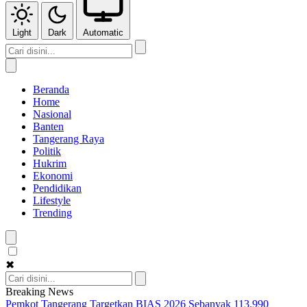
Light
Dark
Automatic
Beranda
Home
Nasional
Banten
Tangerang Raya
Politik
Hukrim
Ekonomi
Pendidikan
Lifestyle
Trending
✖
Breaking News
Pemkot Tangerang Targetkan BIAS 2026 Sebanyak 113.990