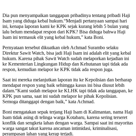
Dia pun menyampaikan tanggapan pribadinya tentang pribadi Haji
Isam yang diduga kebal hukum.“Menjadi pertanyaan sampai hari
ini, kenapa laporan kami ke KPK sejak kurang lebih 5 bulan yang
lalu belum mendapat respon dari KPK? Bisa diduga bahwa Haji
Isam ini termasuk elit yang kebal hukum,” kata Boni.
Pernyataan tersebut dikuatkan oleh Achmad Surambo selaku
Direktur Sawit Watch, bisa jadi Haji Isam ini adalah elit yang kebal
hukum. Karena pihak Sawit Watch sudah melaporkan kejadian ini
ke Kementerian Lingkungan Hidup dan Kehutanan tapi tidak ada
respon, kemudian melapor ke KPK tidak ada respon juga.
Saat ini mereka melanjutkan laporan itu ke Kepolisian dan berharap
mendapat respon yang baik sehimgga kasus ini bisa diusut lebih
dalam.“Kami sudah melapor ke KLHK tapi tidak ada tanggapan, ke
KPK pun sama, saat ini sudah melapor ke pihak Kepolisian.
Semoga ditanggapi dengan baik,” kata Achmad.
Boni mengatakan sepak terjang Haji Isam di Kalimantan, nama Haji
Isam tidak asing di telinga warga Kotabaru, karena sering terseret
konflik dan sengketa lahan dengan warga. Sampai saat ini mayoritas
warga sangat takut karena ancaman intimidasi, kriminalisasi,
perampasan lahan yang kerap terjadi.