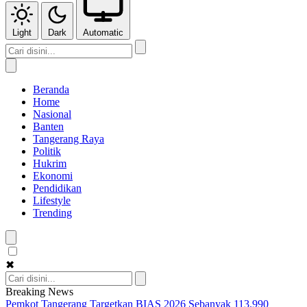
Light
Dark
Automatic
Beranda
Home
Nasional
Banten
Tangerang Raya
Politik
Hukrim
Ekonomi
Pendidikan
Lifestyle
Trending
✖
Breaking News
Pemkot Tangerang Targetkan BIAS 2026 Sebanyak 113.990