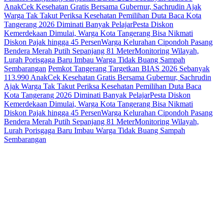
Anak
Cek Kesehatan Gratis Bersama Gubernur, Sachrudin Ajak
Warga Tak Takut Periksa Kesehatan
Pemilihan Duta Baca Kota
Tangerang 2026 Diminati Banyak Pelajar
Pesta Diskon
Kemerdekaan Dimulai, Warga Kota Tangerang Bisa Nikmati
Diskon Pajak hingga 45 Persen
Warga Kelurahan Cipondoh Pasang
Bendera Merah Putih Sepanjang 81 Meter
Monitoring Wilayah,
Lurah Porisgaga Baru Imbau Warga Tidak Buang Sampah
Sembarangan
Pemkot Tangerang Targetkan BIAS 2026 Sebanyak
113.990 Anak
Cek Kesehatan Gratis Bersama Gubernur, Sachrudin
Ajak Warga Tak Takut Periksa Kesehatan
Pemilihan Duta Baca
Kota Tangerang 2026 Diminati Banyak Pelajar
Pesta Diskon
Kemerdekaan Dimulai, Warga Kota Tangerang Bisa Nikmati
Diskon Pajak hingga 45 Persen
Warga Kelurahan Cipondoh Pasang
Bendera Merah Putih Sepanjang 81 Meter
Monitoring Wilayah,
Lurah Porisgaga Baru Imbau Warga Tidak Buang Sampah
Sembarangan