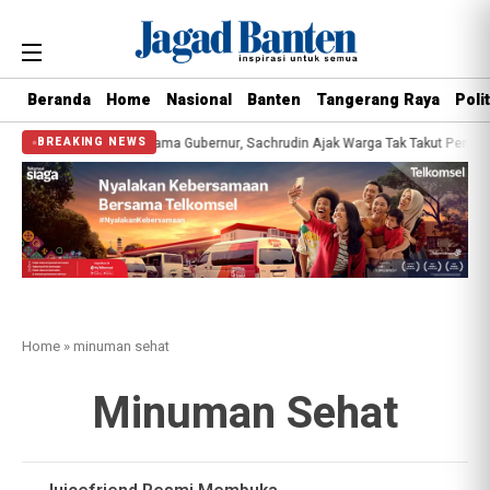
Beranda
Home
Nasional
Banten
Tangerang Raya
Polit
 Kesehatan Gratis Bersama Gubernur, Sachrudin Ajak Warga Tak Takut Periksa
BREAKING NEWS
Home
»
minuman sehat
Minuman Sehat