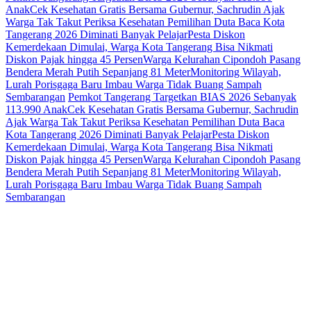
Anak
Cek Kesehatan Gratis Bersama Gubernur, Sachrudin Ajak
Warga Tak Takut Periksa Kesehatan
Pemilihan Duta Baca Kota
Tangerang 2026 Diminati Banyak Pelajar
Pesta Diskon
Kemerdekaan Dimulai, Warga Kota Tangerang Bisa Nikmati
Diskon Pajak hingga 45 Persen
Warga Kelurahan Cipondoh Pasang
Bendera Merah Putih Sepanjang 81 Meter
Monitoring Wilayah,
Lurah Porisgaga Baru Imbau Warga Tidak Buang Sampah
Sembarangan
Pemkot Tangerang Targetkan BIAS 2026 Sebanyak
113.990 Anak
Cek Kesehatan Gratis Bersama Gubernur, Sachrudin
Ajak Warga Tak Takut Periksa Kesehatan
Pemilihan Duta Baca
Kota Tangerang 2026 Diminati Banyak Pelajar
Pesta Diskon
Kemerdekaan Dimulai, Warga Kota Tangerang Bisa Nikmati
Diskon Pajak hingga 45 Persen
Warga Kelurahan Cipondoh Pasang
Bendera Merah Putih Sepanjang 81 Meter
Monitoring Wilayah,
Lurah Porisgaga Baru Imbau Warga Tidak Buang Sampah
Sembarangan