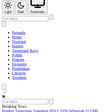
Light
Dark
Automatic
Beranda
Home
Nasional
Banten
Tangerang Raya
Politik
Hukrim
Ekonomi
Pendidikan
Lifestyle
Trending
✖
Breaking News
Pemkot Tangerang Targetkan BIAS 2026 Sebanyak 113.990