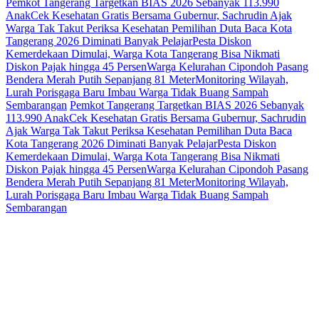
Pemkot Tangerang Targetkan BIAS 2026 Sebanyak 113.990
Anak
Cek Kesehatan Gratis Bersama Gubernur, Sachrudin Ajak
Warga Tak Takut Periksa Kesehatan
Pemilihan Duta Baca Kota
Tangerang 2026 Diminati Banyak Pelajar
Pesta Diskon
Kemerdekaan Dimulai, Warga Kota Tangerang Bisa Nikmati
Diskon Pajak hingga 45 Persen
Warga Kelurahan Cipondoh Pasang
Bendera Merah Putih Sepanjang 81 Meter
Monitoring Wilayah,
Lurah Porisgaga Baru Imbau Warga Tidak Buang Sampah
Sembarangan
Pemkot Tangerang Targetkan BIAS 2026 Sebanyak
113.990 Anak
Cek Kesehatan Gratis Bersama Gubernur, Sachrudin
Ajak Warga Tak Takut Periksa Kesehatan
Pemilihan Duta Baca
Kota Tangerang 2026 Diminati Banyak Pelajar
Pesta Diskon
Kemerdekaan Dimulai, Warga Kota Tangerang Bisa Nikmati
Diskon Pajak hingga 45 Persen
Warga Kelurahan Cipondoh Pasang
Bendera Merah Putih Sepanjang 81 Meter
Monitoring Wilayah,
Lurah Porisgaga Baru Imbau Warga Tidak Buang Sampah
Sembarangan