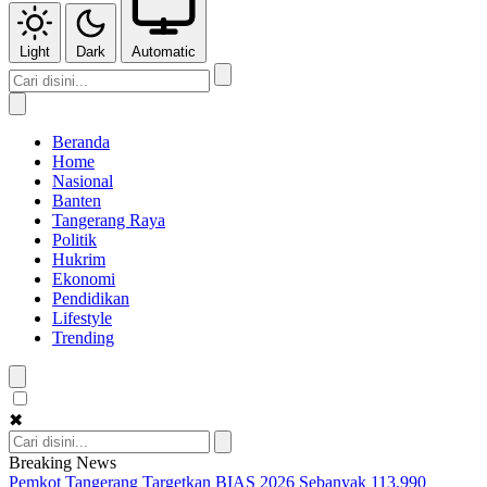
Light
Dark
Automatic
Beranda
Home
Nasional
Banten
Tangerang Raya
Politik
Hukrim
Ekonomi
Pendidikan
Lifestyle
Trending
✖
Breaking News
Pemkot Tangerang Targetkan BIAS 2026 Sebanyak 113.990