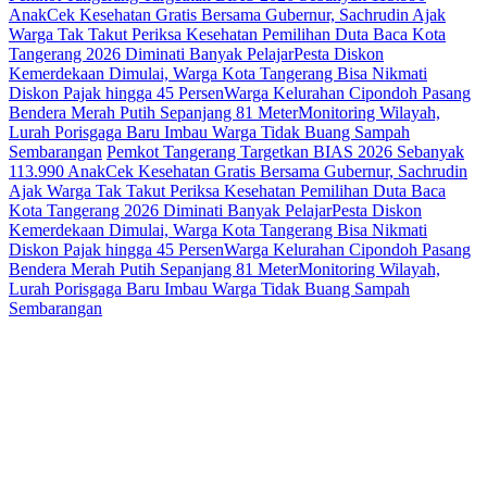
Anak
Cek Kesehatan Gratis Bersama Gubernur, Sachrudin Ajak
Warga Tak Takut Periksa Kesehatan
Pemilihan Duta Baca Kota
Tangerang 2026 Diminati Banyak Pelajar
Pesta Diskon
Kemerdekaan Dimulai, Warga Kota Tangerang Bisa Nikmati
Diskon Pajak hingga 45 Persen
Warga Kelurahan Cipondoh Pasang
Bendera Merah Putih Sepanjang 81 Meter
Monitoring Wilayah,
Lurah Porisgaga Baru Imbau Warga Tidak Buang Sampah
Sembarangan
Pemkot Tangerang Targetkan BIAS 2026 Sebanyak
113.990 Anak
Cek Kesehatan Gratis Bersama Gubernur, Sachrudin
Ajak Warga Tak Takut Periksa Kesehatan
Pemilihan Duta Baca
Kota Tangerang 2026 Diminati Banyak Pelajar
Pesta Diskon
Kemerdekaan Dimulai, Warga Kota Tangerang Bisa Nikmati
Diskon Pajak hingga 45 Persen
Warga Kelurahan Cipondoh Pasang
Bendera Merah Putih Sepanjang 81 Meter
Monitoring Wilayah,
Lurah Porisgaga Baru Imbau Warga Tidak Buang Sampah
Sembarangan