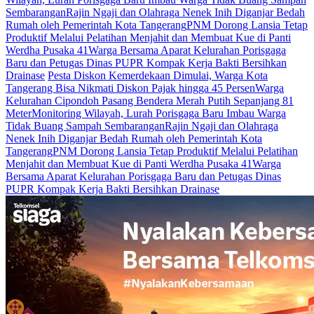
Sembarangan
Rajin Ngaji dan Olahraga Nenek Inih Diganjar Bedah
Rumah oleh Pemerintah Kota Tangerang
PNM Dorong Lansia Tetap
Produktif Melalui Pelatihan Menjahit dan Membuat Kue di Panti
Werdha Pusaka 41
Warga Bersama Aparat Kelurahan Porisgaga
Baru dan Petugas Dinas PUPR Kompak Kerja Bakti Bersihkan
Drainase
Pesta Diskon Kemerdekaan Dimulai, Warga Kota
Tangerang Bisa Nikmati Diskon Pajak hingga 45 Persen
Warga
Kelurahan Cipondoh Pasang Bendera Merah Putih Sepanjang 81
Meter
Monitoring Wilayah, Lurah Porisgaga Baru Imbau Warga
Tidak Buang Sampah Sembarangan
Rajin Ngaji dan Olahraga
Nenek Inih Diganjar Bedah Rumah oleh Pemerintah Kota
Tangerang
PNM Dorong Lansia Tetap Produktif Melalui Pelatihan
Menjahit dan Membuat Kue di Panti Werdha Pusaka 41
Warga
Bersama Aparat Kelurahan Porisgaga Baru dan Petugas Dinas
PUPR Kompak Kerja Bakti Bersihkan Drainase