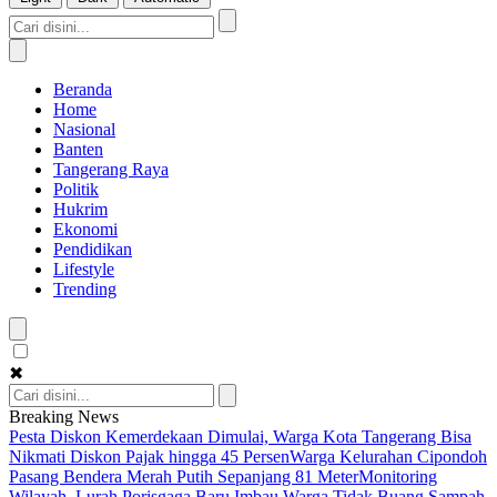
Beranda
Home
Nasional
Banten
Tangerang Raya
Politik
Hukrim
Ekonomi
Pendidikan
Lifestyle
Trending
✖
Breaking News
Pesta Diskon Kemerdekaan Dimulai, Warga Kota Tangerang Bisa
Nikmati Diskon Pajak hingga 45 Persen
Warga Kelurahan Cipondoh
Pasang Bendera Merah Putih Sepanjang 81 Meter
Monitoring
Wilayah, Lurah Porisgaga Baru Imbau Warga Tidak Buang Sampah