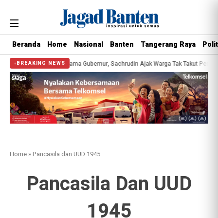
Beranda
Home
Nasional
Banten
Tangerang Raya
Polit
k Kesehatan Gratis Bersama Gubernur, Sachrudin Ajak Warga Tak Takut Periksa
BREAKING NEWS
Home
»
Pancasila dan UUD 1945
Pancasila Dan UUD
1945