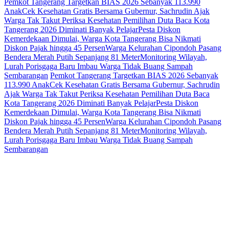
Pemkot Tangerang Targetkan BIAS 2026 Sebanyak 113.990
Anak
Cek Kesehatan Gratis Bersama Gubernur, Sachrudin Ajak
Warga Tak Takut Periksa Kesehatan
Pemilihan Duta Baca Kota
Tangerang 2026 Diminati Banyak Pelajar
Pesta Diskon
Kemerdekaan Dimulai, Warga Kota Tangerang Bisa Nikmati
Diskon Pajak hingga 45 Persen
Warga Kelurahan Cipondoh Pasang
Bendera Merah Putih Sepanjang 81 Meter
Monitoring Wilayah,
Lurah Porisgaga Baru Imbau Warga Tidak Buang Sampah
Sembarangan
Pemkot Tangerang Targetkan BIAS 2026 Sebanyak
113.990 Anak
Cek Kesehatan Gratis Bersama Gubernur, Sachrudin
Ajak Warga Tak Takut Periksa Kesehatan
Pemilihan Duta Baca
Kota Tangerang 2026 Diminati Banyak Pelajar
Pesta Diskon
Kemerdekaan Dimulai, Warga Kota Tangerang Bisa Nikmati
Diskon Pajak hingga 45 Persen
Warga Kelurahan Cipondoh Pasang
Bendera Merah Putih Sepanjang 81 Meter
Monitoring Wilayah,
Lurah Porisgaga Baru Imbau Warga Tidak Buang Sampah
Sembarangan