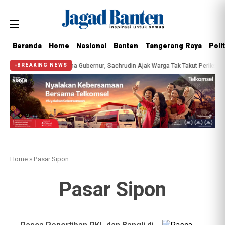
Beranda
Home
Nasional
Banten
Tangerang Raya
Polit
Kesehatan Gratis Bersama Gubernur, Sachrudin Ajak Warga Tak Takut Periksa K
BREAKING NEWS
Home
»
Pasar Sipon
Pasar Sipon