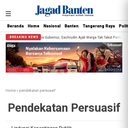
Beranda
Home
Nasional
Banten
Tangerang Raya
Polit
esehatan Gratis Bersama Gubernur, Sachrudin Ajak Warga Tak Takut Periksa Ke
BREAKING NEWS
Home
»
pendekatan persuasif
Pendekatan Persuasif