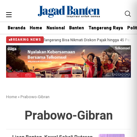
Beranda
Home
Nasional
Banten
Tangerang Raya
Polit
, Warga Kota Tangerang Bisa Nikmati Diskon Pajak hingga 45 Persen
Warga
BREAKING NEWS
Home
»
Prabowo-Gibran
Prabowo-Gibran