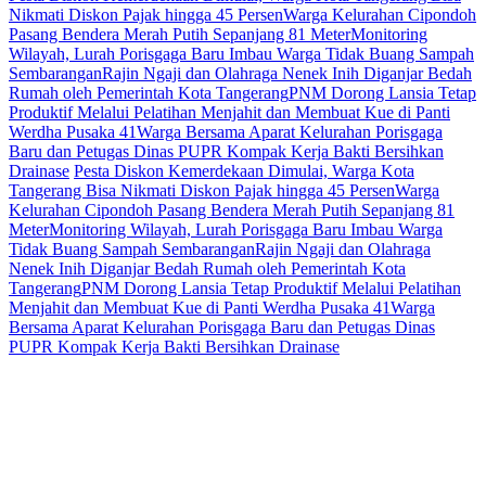
Nikmati Diskon Pajak hingga 45 Persen
Warga Kelurahan Cipondoh
Pasang Bendera Merah Putih Sepanjang 81 Meter
Monitoring
Wilayah, Lurah Porisgaga Baru Imbau Warga Tidak Buang Sampah
Sembarangan
Rajin Ngaji dan Olahraga Nenek Inih Diganjar Bedah
Rumah oleh Pemerintah Kota Tangerang
PNM Dorong Lansia Tetap
Produktif Melalui Pelatihan Menjahit dan Membuat Kue di Panti
Werdha Pusaka 41
Warga Bersama Aparat Kelurahan Porisgaga
Baru dan Petugas Dinas PUPR Kompak Kerja Bakti Bersihkan
Drainase
Pesta Diskon Kemerdekaan Dimulai, Warga Kota
Tangerang Bisa Nikmati Diskon Pajak hingga 45 Persen
Warga
Kelurahan Cipondoh Pasang Bendera Merah Putih Sepanjang 81
Meter
Monitoring Wilayah, Lurah Porisgaga Baru Imbau Warga
Tidak Buang Sampah Sembarangan
Rajin Ngaji dan Olahraga
Nenek Inih Diganjar Bedah Rumah oleh Pemerintah Kota
Tangerang
PNM Dorong Lansia Tetap Produktif Melalui Pelatihan
Menjahit dan Membuat Kue di Panti Werdha Pusaka 41
Warga
Bersama Aparat Kelurahan Porisgaga Baru dan Petugas Dinas
PUPR Kompak Kerja Bakti Bersihkan Drainase