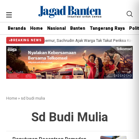
Beranda
Home
Nasional
Banten
Tangerang Raya
Polit
atis Bersama Gubernur, Sachrudin Ajak Warga Tak Takut Periksa Kesehatan
BREAKING NEWS
Home
»
sd budi mulia
Sd Budi Mulia