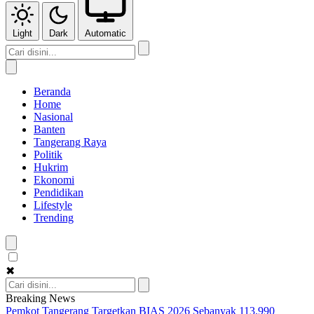
Light
Dark
Automatic
Beranda
Home
Nasional
Banten
Tangerang Raya
Politik
Hukrim
Ekonomi
Pendidikan
Lifestyle
Trending
✖
Breaking News
Pemkot Tangerang Targetkan BIAS 2026 Sebanyak 113.990