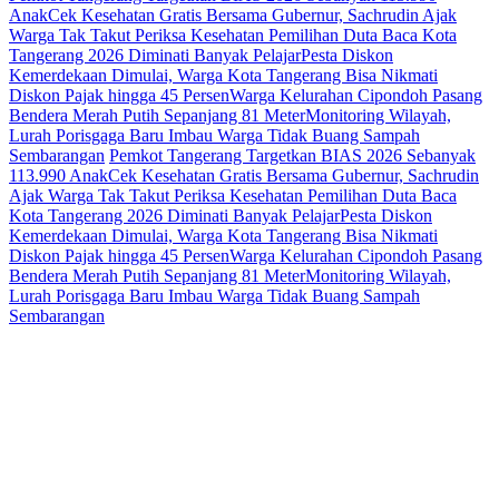
Anak
Cek Kesehatan Gratis Bersama Gubernur, Sachrudin Ajak
Warga Tak Takut Periksa Kesehatan
Pemilihan Duta Baca Kota
Tangerang 2026 Diminati Banyak Pelajar
Pesta Diskon
Kemerdekaan Dimulai, Warga Kota Tangerang Bisa Nikmati
Diskon Pajak hingga 45 Persen
Warga Kelurahan Cipondoh Pasang
Bendera Merah Putih Sepanjang 81 Meter
Monitoring Wilayah,
Lurah Porisgaga Baru Imbau Warga Tidak Buang Sampah
Sembarangan
Pemkot Tangerang Targetkan BIAS 2026 Sebanyak
113.990 Anak
Cek Kesehatan Gratis Bersama Gubernur, Sachrudin
Ajak Warga Tak Takut Periksa Kesehatan
Pemilihan Duta Baca
Kota Tangerang 2026 Diminati Banyak Pelajar
Pesta Diskon
Kemerdekaan Dimulai, Warga Kota Tangerang Bisa Nikmati
Diskon Pajak hingga 45 Persen
Warga Kelurahan Cipondoh Pasang
Bendera Merah Putih Sepanjang 81 Meter
Monitoring Wilayah,
Lurah Porisgaga Baru Imbau Warga Tidak Buang Sampah
Sembarangan