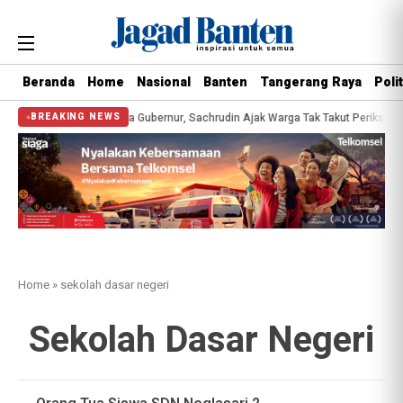
Beranda
Home
Nasional
Banten
Tangerang Raya
Polit
esehatan Gratis Bersama Gubernur, Sachrudin Ajak Warga Tak Takut Periksa Ke
BREAKING NEWS
Home
»
sekolah dasar negeri
Sekolah Dasar Negeri