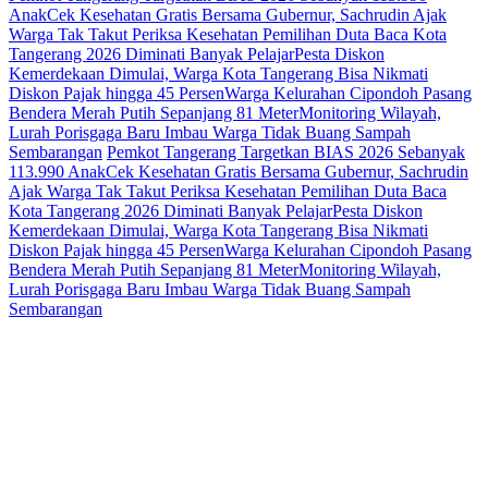
Anak
Cek Kesehatan Gratis Bersama Gubernur, Sachrudin Ajak
Warga Tak Takut Periksa Kesehatan
Pemilihan Duta Baca Kota
Tangerang 2026 Diminati Banyak Pelajar
Pesta Diskon
Kemerdekaan Dimulai, Warga Kota Tangerang Bisa Nikmati
Diskon Pajak hingga 45 Persen
Warga Kelurahan Cipondoh Pasang
Bendera Merah Putih Sepanjang 81 Meter
Monitoring Wilayah,
Lurah Porisgaga Baru Imbau Warga Tidak Buang Sampah
Sembarangan
Pemkot Tangerang Targetkan BIAS 2026 Sebanyak
113.990 Anak
Cek Kesehatan Gratis Bersama Gubernur, Sachrudin
Ajak Warga Tak Takut Periksa Kesehatan
Pemilihan Duta Baca
Kota Tangerang 2026 Diminati Banyak Pelajar
Pesta Diskon
Kemerdekaan Dimulai, Warga Kota Tangerang Bisa Nikmati
Diskon Pajak hingga 45 Persen
Warga Kelurahan Cipondoh Pasang
Bendera Merah Putih Sepanjang 81 Meter
Monitoring Wilayah,
Lurah Porisgaga Baru Imbau Warga Tidak Buang Sampah
Sembarangan