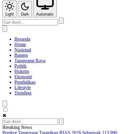
Light
Dark
Automatic
Beranda
Home
Nasional
Banten
Tangerang Raya
Politik
Hukrim
Ekonomi
Pendidikan
Lifestyle
Trending
✖
Breaking News
Pemkot Tangerang Targetkan BIAS 2026 Sebanyak 113.990