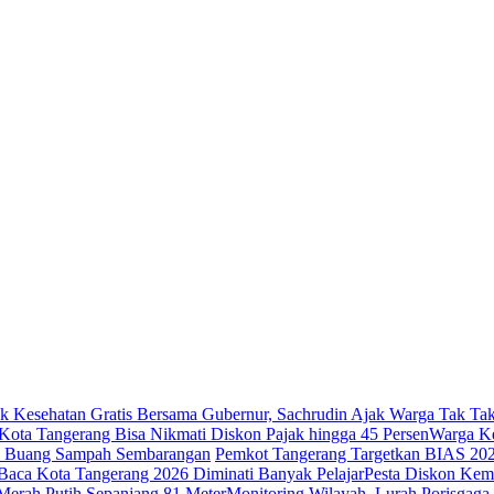
k Kesehatan Gratis Bersama Gubernur, Sachrudin Ajak Warga Tak Tak
ota Tangerang Bisa Nikmati Diskon Pajak hingga 45 Persen
Warga Ke
ak Buang Sampah Sembarangan
Pemkot Tangerang Targetkan BIAS 20
Baca Kota Tangerang 2026 Diminati Banyak Pelajar
Pesta Diskon Kem
erah Putih Sepanjang 81 Meter
Monitoring Wilayah, Lurah Porisga