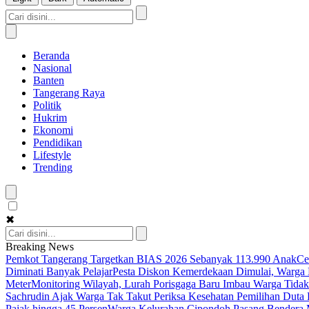
Beranda
Nasional
Banten
Tangerang Raya
Politik
Hukrim
Ekonomi
Pendidikan
Lifestyle
Trending
✖
Breaking News
Pemkot Tangerang Targetkan BIAS 2026 Sebanyak 113.990 Anak
Ce
Diminati Banyak Pelajar
Pesta Diskon Kemerdekaan Dimulai, Warga K
Meter
Monitoring Wilayah, Lurah Porisgaga Baru Imbau Warga Tid
Sachrudin Ajak Warga Tak Takut Periksa Kesehatan
Pemilihan Duta 
Pajak hingga 45 Persen
Warga Kelurahan Cipondoh Pasang Bendera M