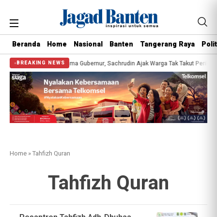
Beranda
Home
Nasional
Banten
Tangerang Raya
Polit
 Kesehatan Gratis Bersama Gubernur, Sachrudin Ajak Warga Tak Takut Periksa 
BREAKING NEWS
Home
»
Tahfizh Quran
Tahfizh Quran