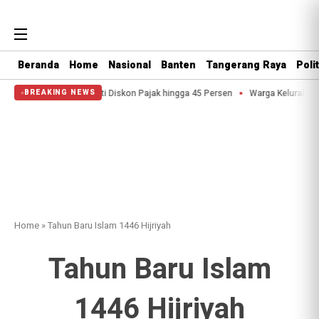
Beranda
Home
Nasional
Banten
Tangerang Raya
Polit
 Tangerang Bisa Nikmati Diskon Pajak hingga 45 Persen
Warga Kelurahan C
BREAKING NEWS
Home
»
Tahun Baru Islam 1446 Hijriyah
Tahun Baru Islam
1446 Hijriyah