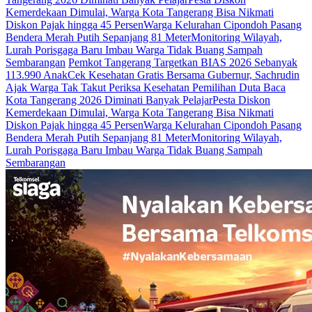
Kemerdekaan Dimulai, Warga Kota Tangerang Bisa Nikmati
Diskon Pajak hingga 45 Persen
Warga Kelurahan Cipondoh Pasang
Bendera Merah Putih Sepanjang 81 Meter
Monitoring Wilayah,
Lurah Porisgaga Baru Imbau Warga Tidak Buang Sampah
Sembarangan
Pemkot Tangerang Targetkan BIAS 2026 Sebanyak
113.990 Anak
Cek Kesehatan Gratis Bersama Gubernur, Sachrudin
Ajak Warga Tak Takut Periksa Kesehatan
Pemilihan Duta Baca
Kota Tangerang 2026 Diminati Banyak Pelajar
Pesta Diskon
Kemerdekaan Dimulai, Warga Kota Tangerang Bisa Nikmati
Diskon Pajak hingga 45 Persen
Warga Kelurahan Cipondoh Pasang
Bendera Merah Putih Sepanjang 81 Meter
Monitoring Wilayah,
Lurah Porisgaga Baru Imbau Warga Tidak Buang Sampah
Sembarangan