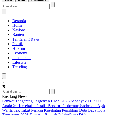
Beranda
Home
Nasional
Banten
Tangerang Raya
Politik
Hukrim
Ekonomi
Pendidikan
Lifestyle
Trending
✖
Breaking News
Pemkot Tangerang Targetkan BIAS 2026 Sebanyak 113.990
Anak
Cek Kesehatan Gratis Bersama Gubernur, Sachrudin Ajak
Warga Tak Takut Periksa Kesehatan
Pemilihan Duta Baca Kota
Tangerang 2026 Diminati Banyak Pelajar
Pesta Diskon