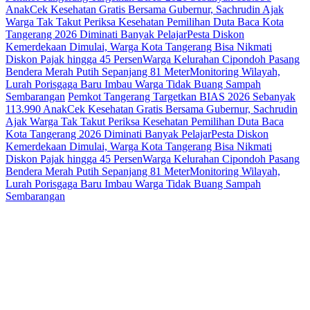
Anak
Cek Kesehatan Gratis Bersama Gubernur, Sachrudin Ajak
Warga Tak Takut Periksa Kesehatan
Pemilihan Duta Baca Kota
Tangerang 2026 Diminati Banyak Pelajar
Pesta Diskon
Kemerdekaan Dimulai, Warga Kota Tangerang Bisa Nikmati
Diskon Pajak hingga 45 Persen
Warga Kelurahan Cipondoh Pasang
Bendera Merah Putih Sepanjang 81 Meter
Monitoring Wilayah,
Lurah Porisgaga Baru Imbau Warga Tidak Buang Sampah
Sembarangan
Pemkot Tangerang Targetkan BIAS 2026 Sebanyak
113.990 Anak
Cek Kesehatan Gratis Bersama Gubernur, Sachrudin
Ajak Warga Tak Takut Periksa Kesehatan
Pemilihan Duta Baca
Kota Tangerang 2026 Diminati Banyak Pelajar
Pesta Diskon
Kemerdekaan Dimulai, Warga Kota Tangerang Bisa Nikmati
Diskon Pajak hingga 45 Persen
Warga Kelurahan Cipondoh Pasang
Bendera Merah Putih Sepanjang 81 Meter
Monitoring Wilayah,
Lurah Porisgaga Baru Imbau Warga Tidak Buang Sampah
Sembarangan