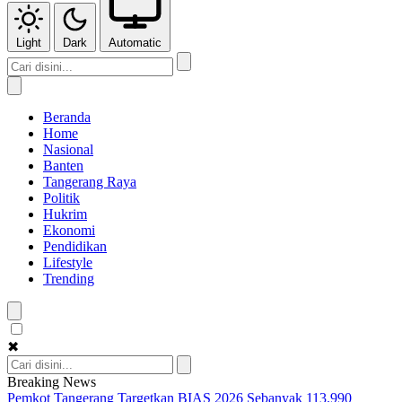
Light
Dark
Automatic
Beranda
Home
Nasional
Banten
Tangerang Raya
Politik
Hukrim
Ekonomi
Pendidikan
Lifestyle
Trending
✖
Breaking News
Pemkot Tangerang Targetkan BIAS 2026 Sebanyak 113.990