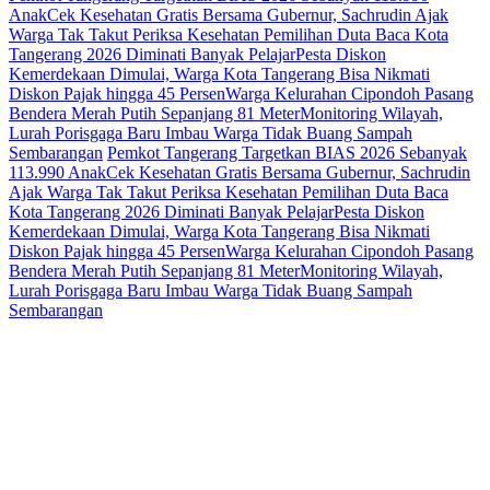
Anak
Cek Kesehatan Gratis Bersama Gubernur, Sachrudin Ajak
Warga Tak Takut Periksa Kesehatan
Pemilihan Duta Baca Kota
Tangerang 2026 Diminati Banyak Pelajar
Pesta Diskon
Kemerdekaan Dimulai, Warga Kota Tangerang Bisa Nikmati
Diskon Pajak hingga 45 Persen
Warga Kelurahan Cipondoh Pasang
Bendera Merah Putih Sepanjang 81 Meter
Monitoring Wilayah,
Lurah Porisgaga Baru Imbau Warga Tidak Buang Sampah
Sembarangan
Pemkot Tangerang Targetkan BIAS 2026 Sebanyak
113.990 Anak
Cek Kesehatan Gratis Bersama Gubernur, Sachrudin
Ajak Warga Tak Takut Periksa Kesehatan
Pemilihan Duta Baca
Kota Tangerang 2026 Diminati Banyak Pelajar
Pesta Diskon
Kemerdekaan Dimulai, Warga Kota Tangerang Bisa Nikmati
Diskon Pajak hingga 45 Persen
Warga Kelurahan Cipondoh Pasang
Bendera Merah Putih Sepanjang 81 Meter
Monitoring Wilayah,
Lurah Porisgaga Baru Imbau Warga Tidak Buang Sampah
Sembarangan