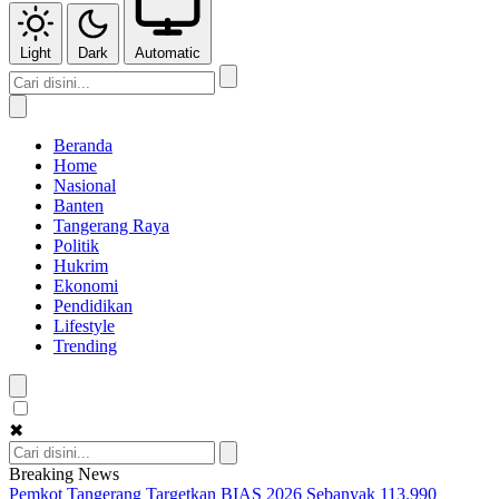
Light
Dark
Automatic
Beranda
Home
Nasional
Banten
Tangerang Raya
Politik
Hukrim
Ekonomi
Pendidikan
Lifestyle
Trending
✖
Breaking News
Pemkot Tangerang Targetkan BIAS 2026 Sebanyak 113.990