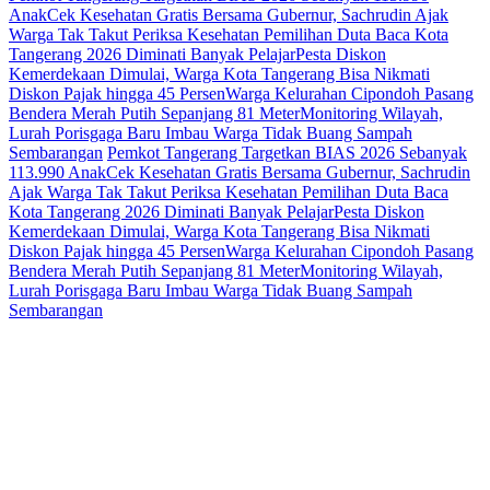
Anak
Cek Kesehatan Gratis Bersama Gubernur, Sachrudin Ajak
Warga Tak Takut Periksa Kesehatan
Pemilihan Duta Baca Kota
Tangerang 2026 Diminati Banyak Pelajar
Pesta Diskon
Kemerdekaan Dimulai, Warga Kota Tangerang Bisa Nikmati
Diskon Pajak hingga 45 Persen
Warga Kelurahan Cipondoh Pasang
Bendera Merah Putih Sepanjang 81 Meter
Monitoring Wilayah,
Lurah Porisgaga Baru Imbau Warga Tidak Buang Sampah
Sembarangan
Pemkot Tangerang Targetkan BIAS 2026 Sebanyak
113.990 Anak
Cek Kesehatan Gratis Bersama Gubernur, Sachrudin
Ajak Warga Tak Takut Periksa Kesehatan
Pemilihan Duta Baca
Kota Tangerang 2026 Diminati Banyak Pelajar
Pesta Diskon
Kemerdekaan Dimulai, Warga Kota Tangerang Bisa Nikmati
Diskon Pajak hingga 45 Persen
Warga Kelurahan Cipondoh Pasang
Bendera Merah Putih Sepanjang 81 Meter
Monitoring Wilayah,
Lurah Porisgaga Baru Imbau Warga Tidak Buang Sampah
Sembarangan