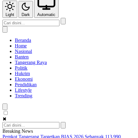
Light
Dark
Automatic
Beranda
Home
Nasional
Banten
Tangerang Raya
Politik
Hukrim
Ekonomi
Pendidikan
Lifestyle
Trending
✖
Breaking News
Pemkot Tangerang Targetkan BIAS 2026 Sebanyak 113.990