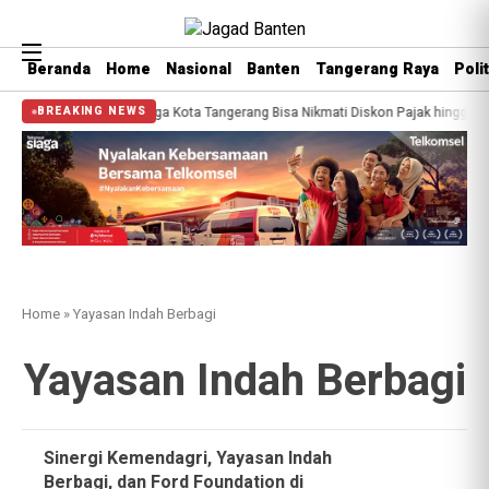
Beranda
Home
Nasional
Banten
Tangerang Raya
Polit
ekaan Dimulai, Warga Kota Tangerang Bisa Nikmati Diskon Pajak hingga 45 Per
BREAKING NEWS
Home
»
Yayasan Indah Berbagi
Yayasan Indah Berbagi
Sinergi Kemendagri, Yayasan Indah
Berbagi, dan Ford Foundation di