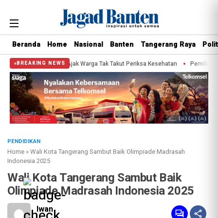
Beranda
Home
Nasional
Banten
Tangerang Raya
Polit
nur, Sachrudin Ajak Warga Tak Takut Periksa Kesehatan
Pemilihan Duta Bac
BREAKING NEWS
PENDIDIKAN
Home
»
Wali Kota Tangerang Sambut Baik Olimpiade Madrasah
Indonesia 2025
Wali Kota Tangerang Sambut Baik
Olimpiade Madrasah Indonesia 2025
Iwan