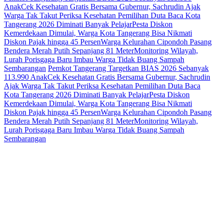
Anak
Cek Kesehatan Gratis Bersama Gubernur, Sachrudin Ajak
Warga Tak Takut Periksa Kesehatan
Pemilihan Duta Baca Kota
Tangerang 2026 Diminati Banyak Pelajar
Pesta Diskon
Kemerdekaan Dimulai, Warga Kota Tangerang Bisa Nikmati
Diskon Pajak hingga 45 Persen
Warga Kelurahan Cipondoh Pasang
Bendera Merah Putih Sepanjang 81 Meter
Monitoring Wilayah,
Lurah Porisgaga Baru Imbau Warga Tidak Buang Sampah
Sembarangan
Pemkot Tangerang Targetkan BIAS 2026 Sebanyak
113.990 Anak
Cek Kesehatan Gratis Bersama Gubernur, Sachrudin
Ajak Warga Tak Takut Periksa Kesehatan
Pemilihan Duta Baca
Kota Tangerang 2026 Diminati Banyak Pelajar
Pesta Diskon
Kemerdekaan Dimulai, Warga Kota Tangerang Bisa Nikmati
Diskon Pajak hingga 45 Persen
Warga Kelurahan Cipondoh Pasang
Bendera Merah Putih Sepanjang 81 Meter
Monitoring Wilayah,
Lurah Porisgaga Baru Imbau Warga Tidak Buang Sampah
Sembarangan