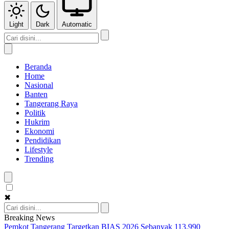
Light
Dark
Automatic
Beranda
Home
Nasional
Banten
Tangerang Raya
Politik
Hukrim
Ekonomi
Pendidikan
Lifestyle
Trending
✖
Breaking News
Pemkot Tangerang Targetkan BIAS 2026 Sebanyak 113.990