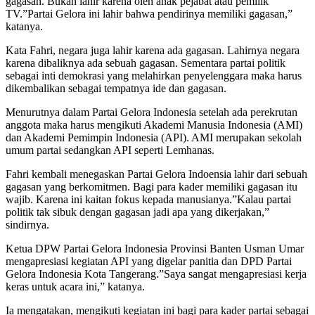
gagasan. Bukan lahir karena oleh anak pejabat atau pemilik
TV.”Partai Gelora ini lahir bahwa pendirinya memiliki gagasan,”
katanya.
Kata Fahri, negara juga lahir karena ada gagasan. Lahirnya negara
karena dibaliknya ada sebuah gagasan. Sementara partai politik
sebagai inti demokrasi yang melahirkan penyelenggara maka harus
dikembalikan sebagai tempatnya ide dan gagasan.
Menurutnya dalam Partai Gelora Indonesia setelah ada perekrutan
anggota maka harus mengikuti Akademi Manusia Indonesia (AMI)
dan Akademi Pemimpin Indonesia (API). AMI merupakan sekolah
umum partai sedangkan API seperti Lemhanas.
Fahri kembali menegaskan Partai Gelora Indoensia lahir dari sebuah
gagasan yang berkomitmen. Bagi para kader memiliki gagasan itu
wajib. Karena ini kaitan fokus kepada manusianya.”Kalau partai
politik tak sibuk dengan gagasan jadi apa yang dikerjakan,”
sindirnya.
Ketua DPW Partai Gelora Indonesia Provinsi Banten Usman Umar
mengapresiasi kegiatan API yang digelar panitia dan DPD Partai
Gelora Indonesia Kota Tangerang.”Saya sangat mengapresiasi kerja
keras untuk acara ini,” katanya.
Ia mengatakan, mengikuti kegiatan ini bagi para kader partai sebagai