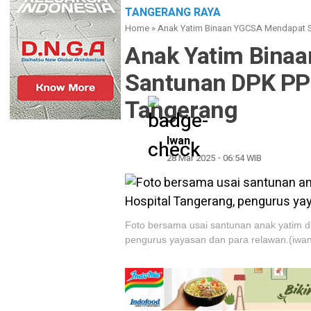
TANGERANG RAYA
Home
»
Anak Yatim Binaan YGCSA Mendapat S
Anak Yatim Bina
Santunan DPK PPN
Tangerang
Iwan
28 Mar 2025 - 06:54 WIB
Foto bersama usai santunan anak yatim 
pengurus yayasan dan para relawan.(iwa