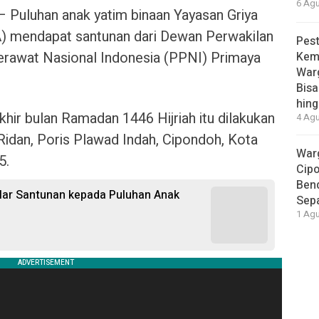
6 Agu
Puluhan anak yatim binaan Yayasan Griya
 mendapat santunan dari Dewan Perwakilan
Pest
erawat Nasional Indonesia (PPNI) Primaya
Kem
War
Bisa
hing
hir bulan Ramadan 1446 Hijriah itu dilakukan
4 Agu
Ridan, Poris Plawad Indah, Cipondoh, Kota
War
5.
Cip
Ben
ar Santunan kepada Puluhan Anak
Sep
1 Agu