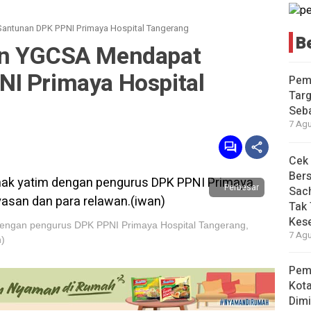
antunan DPK PPNI Primaya Hospital Tangerang
B
an YGCSA Mendapat
I Primaya Hospital
Pem
Targ
Seb
7 Agu
Cek 
Ber
Perbesar
Sach
Tak 
Kes
dengan pengurus DPK PPNI Primaya Hospital Tangerang,
7 Agu
n)
Pemi
Kot
Dimi