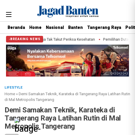
Beranda
Home
Nasional
Banten
Tangerang Raya
Polit
rudin Ajak Warga Tak Takut Periksa Kesehatan
Pemilihan Duta Baca Kota Ta
BREAKING NEWS
LIFESTYLE
Home
»
Demi Samakan Teknik, Karateka di Tangerang Raya Latihan Rutin
di Mal Metropolis Tangerang
Demi Samakan Teknik, Karateka di
Tangerang Raya Latihan Rutin di Mal
Metropolis Tangerang