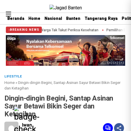
Beranda
Home
Nasional
Banten
Tangerang Raya
Polit
Sachrudin Ajak Warga Tak Takut Periksa Kesehatan
Pemilihan Duta Baca Kot
BREAKING NEWS
LIFESTYLE
Home
»
Dingin-dingin Begini, Santap Asinan Sayur Betawi Bikin Seger
dan Ketagihan
Dingin-dingin Begini, Santap Asinan
Sayur Betawi Bikin Seger dan
Ketagihan
Iwan