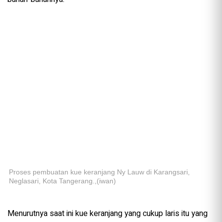
Proses pembuatan kue keranjang Ny Lauw di Karangsari,
Neglasari, Kota Tangerang.,(iwan)
Menurutnya saat ini kue keranjang yang cukup laris itu yang