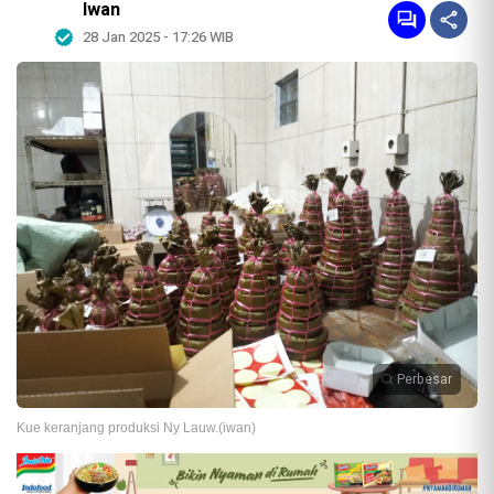
Iwan
28 Jan 2025 - 17:26 WIB
Perbesar
Kue keranjang produksi Ny Lauw.(iwan)