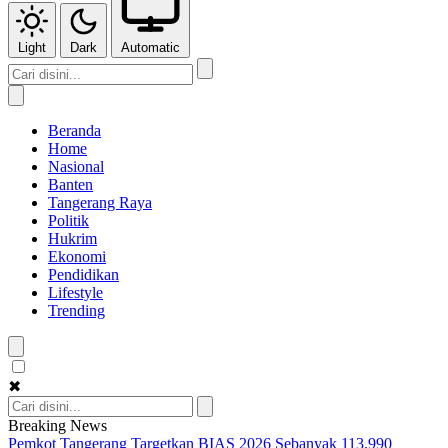
Light
Dark
Automatic
Beranda
Home
Nasional
Banten
Tangerang Raya
Politik
Hukrim
Ekonomi
Pendidikan
Lifestyle
Trending
✖
Breaking News
Pemkot Tangerang Targetkan BIAS 2026 Sebanyak 113.990