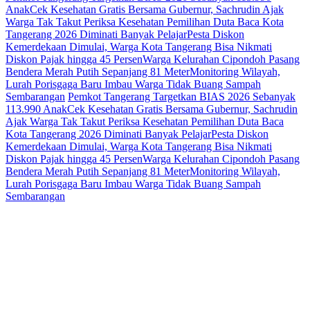
Anak
Cek Kesehatan Gratis Bersama Gubernur, Sachrudin Ajak
Warga Tak Takut Periksa Kesehatan
Pemilihan Duta Baca Kota
Tangerang 2026 Diminati Banyak Pelajar
Pesta Diskon
Kemerdekaan Dimulai, Warga Kota Tangerang Bisa Nikmati
Diskon Pajak hingga 45 Persen
Warga Kelurahan Cipondoh Pasang
Bendera Merah Putih Sepanjang 81 Meter
Monitoring Wilayah,
Lurah Porisgaga Baru Imbau Warga Tidak Buang Sampah
Sembarangan
Pemkot Tangerang Targetkan BIAS 2026 Sebanyak
113.990 Anak
Cek Kesehatan Gratis Bersama Gubernur, Sachrudin
Ajak Warga Tak Takut Periksa Kesehatan
Pemilihan Duta Baca
Kota Tangerang 2026 Diminati Banyak Pelajar
Pesta Diskon
Kemerdekaan Dimulai, Warga Kota Tangerang Bisa Nikmati
Diskon Pajak hingga 45 Persen
Warga Kelurahan Cipondoh Pasang
Bendera Merah Putih Sepanjang 81 Meter
Monitoring Wilayah,
Lurah Porisgaga Baru Imbau Warga Tidak Buang Sampah
Sembarangan