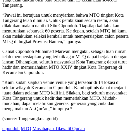
Tangerang.
“Pawai ini bertujuan untuk menyiarkan bahwa MTQ tingkat Kota
Tangerang telah dimulai. Untuk pembukaan secara resmi, akan
dilakukan malam nanti di Situ Cipondoh. Tiap-tiap kalifah akan
menurunkan sebanyak 60 peserta. Ke depan, setelah MTQ ini kami
akan melakukan seleksi kembali untuk mempersiapkan calon peserta
MTQ di tingkat Provinsi Banten,” ujarnya.
Camat Cipondoh Muhamad Marwan mengaku, sebagai tuan rumah
telah mempersiapkan yang terbaik agar MTQ dapat berjalan dengan
lancar. Diharapkan, seluruh masyarakat Kota Tangerang dapat turut
hadir dan memeriahakan MTQ XXIV tingkat Kota Tangerang di
Kecamatan Cipondoh.
“Kami sudah siapkan venue-venue yang tersebar di 14 lokasi di
sekitar wilayah Kecamatan Cipondoh. Kami optimis dapat menjadi
juara dalam gelaran MTQ kali ini. Silakan, bagi seluruh masyarakat
Kota Tangerang untuk hadir dan memeriahkan MTQ. Mudah-
mudahan, dapat melahrikan generasi-generasi yang cinta dan
mengamalkan Al-Qur’an,” tutupnya.*
(source: Tangerangkota.go.id)
cipondoh
MTQ
Musabaqah Tilawatil Qur'an