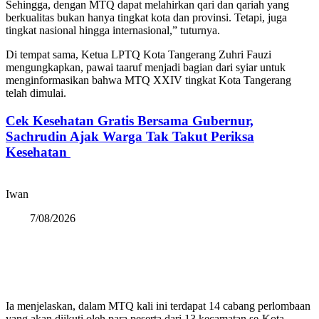
Sehingga, dengan MTQ dapat melahirkan qari dan qariah yang
berkualitas bukan hanya tingkat kota dan provinsi. Tetapi, juga
tingkat nasional hingga internasional,” tuturnya.
Di tempat sama, Ketua LPTQ Kota Tangerang Zuhri Fauzi
mengungkapkan, pawai taaruf menjadi bagian dari syiar untuk
menginformasikan bahwa MTQ XXIV tingkat Kota Tangerang
telah dimulai.
Cek Kesehatan Gratis Bersama Gubernur,
Sachrudin Ajak Warga Tak Takut Periksa
Kesehatan
Iwan
7/08/2026
Ia menjelaskan, dalam MTQ kali ini terdapat 14 cabang perlombaan
yang akan diikuti oleh para peserta dari 13 kecamatan se-Kota