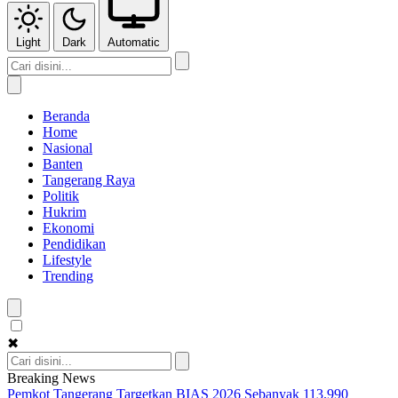
Light
Dark
Automatic
Beranda
Home
Nasional
Banten
Tangerang Raya
Politik
Hukrim
Ekonomi
Pendidikan
Lifestyle
Trending
✖
Breaking News
Pemkot Tangerang Targetkan BIAS 2026 Sebanyak 113.990