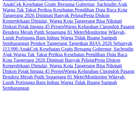
Anak
Cek Kesehatan Gratis Bersama Gubernur, Sachrudin Ajak
Warga Tak Takut Periksa Kesehatan
Pemilihan Duta Baca Kota
Tangerang 2026 Diminati Banyak Pelajar
Pesta Diskon
Kemerdekaan Dimulai, Warga Kota Tangerang Bisa Nikmati
Diskon Pajak hingga 45 Persen
Warga Kelurahan Cipondoh Pasang
Bendera Merah Putih Sepanjang 81 Meter
Monitoring Wilayah,
Lurah Porisgaga Baru Imbau Warga Tidak Buang Sampah
Sembarangan
Pemkot Tangerang Targetkan BIAS 2026 Sebanyak
113.990 Anak
Cek Kesehatan Gratis Bersama Gubernur, Sachrudin
Ajak Warga Tak Takut Periksa Kesehatan
Pemilihan Duta Baca
Kota Tangerang 2026 Diminati Banyak Pelajar
Pesta Diskon
Kemerdekaan Dimulai, Warga Kota Tangerang Bisa Nikmati
Diskon Pajak hingga 45 Persen
Warga Kelurahan Cipondoh Pasang
Bendera Merah Putih Sepanjang 81 Meter
Monitoring Wilayah,
Lurah Porisgaga Baru Imbau Warga Tidak Buang Sampah
Sembarangan