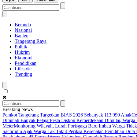
Beranda
Nasional
Banten
Tangerang Raya
Politik
Hukrim
Ekonomi
Pendidikan
Lifestyle
Trending
✖
Breaking News
Pemkot Tangerang Targetkan BIAS 2026 Sebanyak 113.990 Anak
Ce
Diminati Banyak Pelajar
Pesta Diskon Kemerdekaan Dimulai, Warga K
Meter
Monitoring Wilayah, Lurah Porisgaga Baru Imbau Warga Tid
Sachrudin Ajak Warga Tak Takut Periksa Kesehatan
Pemilihan Duta 
Pajak hingga 45 Persen
Warga Kelurahan Cipondoh Pasang Bendera M