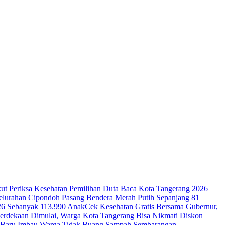
ut Periksa Kesehatan
Pemilihan Duta Baca Kota Tangerang 2026
lurahan Cipondoh Pasang Bendera Merah Putih Sepanjang 81
26 Sebanyak 113.990 Anak
Cek Kesehatan Gratis Bersama Gubernur,
erdekaan Dimulai, Warga Kota Tangerang Bisa Nikmati Diskon
ga Baru Imbau Warga Tidak Buang Sampah Sembarangan