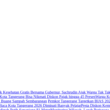
k Kesehatan Gratis Bersama Gubernur, Sachrudin Ajak Warga Tak Tak
ota Tangerang Bisa Nikmati Diskon Pajak hingga 45 Persen
Warga Ke
ak Buang Sampah Sembarangan
Pemkot Tangerang Targetkan BIAS 20
Baca Kota Tangerang 2026 Diminati Banyak Pelajar
Pesta Diskon Kem
erah Putih Sepanjang 81 Meter
Monitoring Wilayah, Lurah Porisga