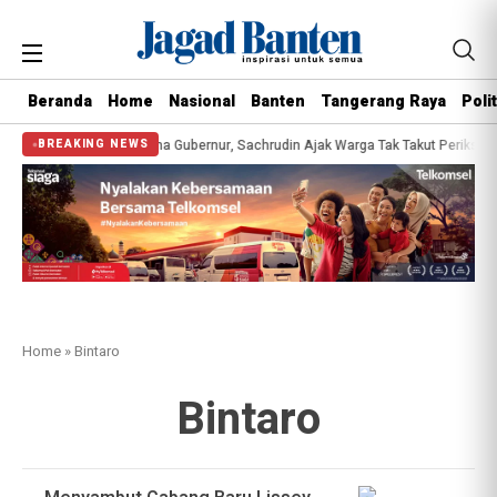
Beranda
Home
Nasional
Banten
Tangerang Raya
Polit
esehatan Gratis Bersama Gubernur, Sachrudin Ajak Warga Tak Takut Periksa Ke
BREAKING NEWS
Home
»
Bintaro
Bintaro