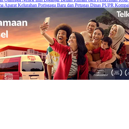
a Aparat Kelurahan Porisgaga Baru dan Petugas Dinas PUPR Kompak 