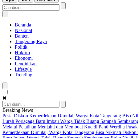
Beranda
Nasional
Banten
Tangerang Raya
Politik
Hukrim
Ekonomi
Pendidikan
Lifestyle
Trending
✖
Breaking News
Pesta Diskon Kemerdekaan Dimulai, Warga Kota Tangerang Bisa Nik
Lurah Porisgaga Baru Imbau Warga Tidak Buang Sampah Sembaran
Melalui Pelatihan Menjahit dan Membuat Kue di Panti Werdha Pusak
Kemerdekaan Dimulai, Warga Kota Tangerang Bisa Nikmati Diskon 
Baru Imbau Warga Tidak Buang Sampah Sembarangan
Rajin Ngaji 