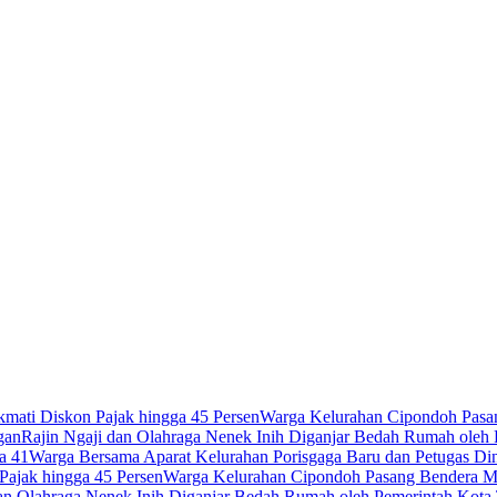
mati Diskon Pajak hingga 45 Persen
Warga Kelurahan Cipondoh Pasan
gan
Rajin Ngaji dan Olahraga Nenek Inih Diganjar Bedah Rumah oleh
a 41
Warga Bersama Aparat Kelurahan Porisgaga Baru dan Petugas D
Pajak hingga 45 Persen
Warga Kelurahan Cipondoh Pasang Bendera Me
dan Olahraga Nenek Inih Diganjar Bedah Rumah oleh Pemerintah Kota