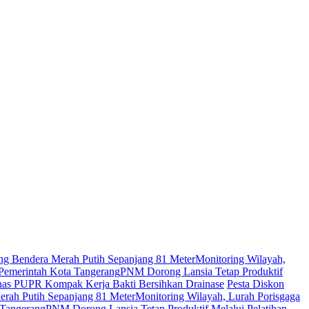
g Bendera Merah Putih Sepanjang 81 Meter
Monitoring Wilayah,
 Pemerintah Kota Tangerang
PNM Dorong Lansia Tetap Produktif
inas PUPR Kompak Kerja Bakti Bersihkan Drainase
Pesta Diskon
rah Putih Sepanjang 81 Meter
Monitoring Wilayah, Lurah Porisgaga
 Tangerang
PNM Dorong Lansia Tetap Produktif Melalui Pelatihan