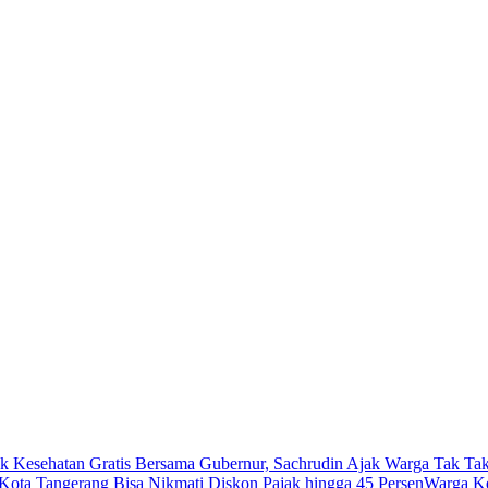
k Kesehatan Gratis Bersama Gubernur, Sachrudin Ajak Warga Tak Tak
ota Tangerang Bisa Nikmati Diskon Pajak hingga 45 Persen
Warga Ke