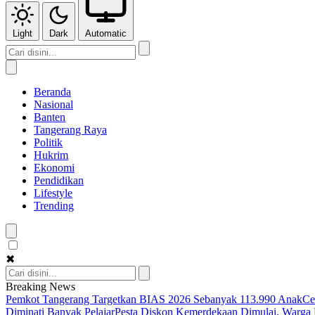
Light
Dark
Automatic
Beranda
Nasional
Banten
Tangerang Raya
Politik
Hukrim
Ekonomi
Pendidikan
Lifestyle
Trending
✖
Breaking News
Pemkot Tangerang Targetkan BIAS 2026 Sebanyak 113.990 Anak
Ce
Diminati Banyak Pelajar
Pesta Diskon Kemerdekaan Dimulai, Warga K