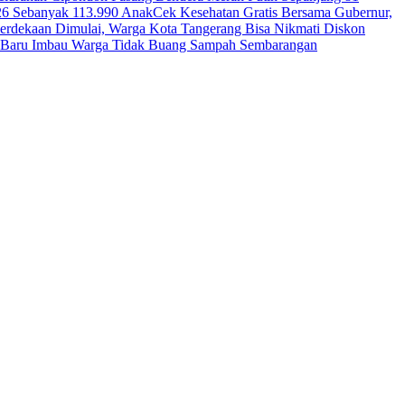
26 Sebanyak 113.990 Anak
Cek Kesehatan Gratis Bersama Gubernur,
erdekaan Dimulai, Warga Kota Tangerang Bisa Nikmati Diskon
ga Baru Imbau Warga Tidak Buang Sampah Sembarangan