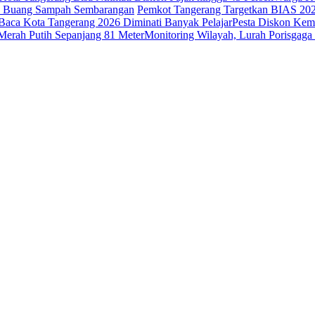
ak Buang Sampah Sembarangan
Pemkot Tangerang Targetkan BIAS 20
Baca Kota Tangerang 2026 Diminati Banyak Pelajar
Pesta Diskon Kem
erah Putih Sepanjang 81 Meter
Monitoring Wilayah, Lurah Porisga