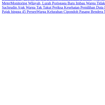
Meter
Monitoring Wilayah, Lurah Porisgaga Baru Imbau Warga Tid
Sachrudin Ajak Warga Tak Takut Periksa Kesehatan
Pemilihan Duta 
Pajak hingga 45 Persen
Warga Kelurahan Cipondoh Pasang Bendera M